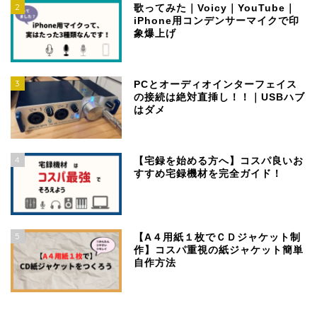
2
歌ってみた｜Voicy｜YouTube｜
iPhone用コンデンサーマイクで印
象爆上げ
3
PCとオーディオインターフェイス
の接続は絶対直挿し！！｜USBハブ
はダメ
4
【宅録を始める方へ】コスパ良いお
すすめ宅録機材を完全ガイド！
5
【A４用紙１枚でＣＤジャケット制
作】コスパ重視の紙ジャケット簡単
自作方法