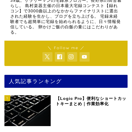
39歳。サラリーマンの宅録系ブロガー。長野県の田舎暮
らし。 島村楽器主催の日本最大宅録コンテスト【録れ
コン】で3000曲以上のなかからファイナリストに選出
された経験を生かし、ブログを立ち上げる。 宅録未経
験者でも超簡単に宅録を始められるように、日々情報発
信している。 卵かけご飯の白飯の量にはこだわりがあ
る。
＼ Follow me ／
人気記事ランキング
1
【Logic Pro】便利なショートカッ
トキーまとめ｜作業効率化