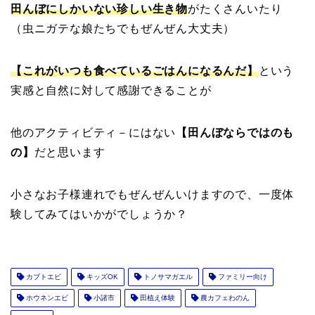
田んぼにしかいない珍しい生き物
がたくさんいたり
（虫ニガテな娘たちでもぜんぜん大丈夫）
【これがいつも食べているごはんになるんだ】
という
実感と自然に対して感謝できることが
他のアクティビティ－にはない
【田んぼならではのも
の】
だと思います
小さなお子様連れでもぜんぜんいけますので、一度体
験してみてはいかがでしょうか？
カブトエビ
キッズOK
トノサマガエル
ファミリー向け
ホウネンエビ
小諸市
田植え体験
農カフェわのん