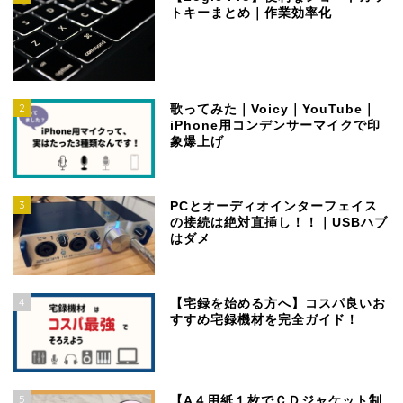
トキーまとめ｜作業効率化
2
歌ってみた｜Voicy｜YouTube｜
iPhone用コンデンサーマイクで印
象爆上げ
3
PCとオーディオインターフェイス
の接続は絶対直挿し！！｜USBハブ
はダメ
4
【宅録を始める方へ】コスパ良いお
すすめ宅録機材を完全ガイド！
5
【A４用紙１枚でＣＤジャケット制