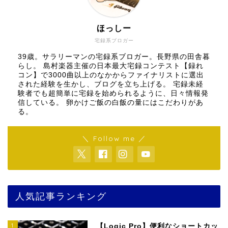
ほっしー
宅録系ブロガー
39歳。サラリーマンの宅録系ブロガー。長野県の田舎暮
らし。 島村楽器主催の日本最大宅録コンテスト【録れ
コン】で3000曲以上のなかからファイナリストに選出
された経験を生かし、ブログを立ち上げる。 宅録未経
験者でも超簡単に宅録を始められるように、日々情報発
信している。 卵かけご飯の白飯の量にはこだわりがあ
る。
＼ Follow me ／
人気記事ランキング
1
【Logic Pro】便利なショートカッ