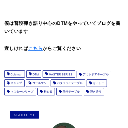
僕は普段弾き語り中心のDTMをやっていてブログを書
いています
宜しければ
こちら
からご覧ください
Coleman
DTM
MASTER SERIES
アウトドアテーブル
キャンプ
コールマン
バタフライテーブル
ほっしー
マスターシリーズ
初心者
屋外テーブル
弾き語り
ABOUT ME