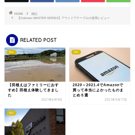
HOME
雑記
【Coleman MASTER SERIES】アウトドアテーブルの使用レビュー
RELATED POST
雑記
雑記
【田植えはファミリーにおす
2020～2021.4でAmazonで
すめ】田植え体験してきまし
買って本当によかったものま
た
とめ５選
2021年6月9日
2021年5月17日
雑記