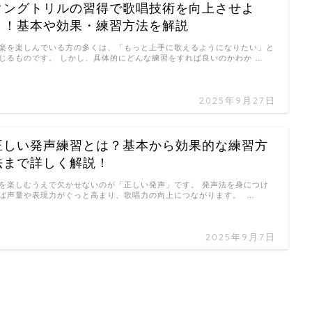
タングトリルの習得で歌唱技術を向上させよ
う！基本や効果・練習方法を解説
楽を楽しんでいる方の多くは、「もっと上手に歌えるようになりたい」と
じるものです。 しかし、具体的にどんな練習をすれば良いのかわか …
2025年9月27日
正しい発声練習とは？基本から効果的な練習方
法まで詳しく解説！
を楽しむうえで欠かせないのが「正しい発声」です。 発声法を身につけ
ば声量や表現力がぐっと高まり、歌唱力の向上につながります。 …
2025年9月7日