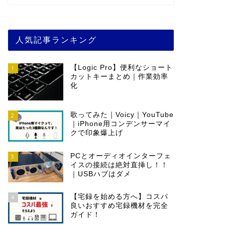
人気記事ランキング
【Logic Pro】便利なショート
1
カットキーまとめ｜作業効率
化
歌ってみた｜Voicy｜YouTube
2
｜iPhone用コンデンサーマイ
クで印象爆上げ
PCとオーディオインターフェ
3
イスの接続は絶対直挿し！！
｜USBハブはダメ
【宅録を始める方へ】コスパ
4
良いおすすめ宅録機材を完全
ガイド！