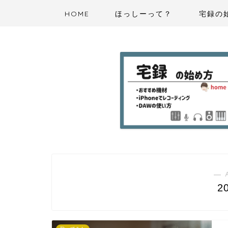
HOME
ほっしーって？
宅録の
― 
2