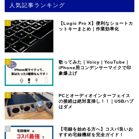
人気記事ランキング
1
【Logic Pro X】便利なショートカ
ットキーまとめ｜作業効率化
2
歌ってみた｜Voicy｜YouTube｜
iPhone用コンデンサーマイクで印
象爆上げ
3
PCとオーディオインターフェイス
の接続は絶対直挿し！！｜USBハブ
はダメ
4
【宅録を始める方へ】コスパ良いお
すすめ宅録機材を完全ガイド！