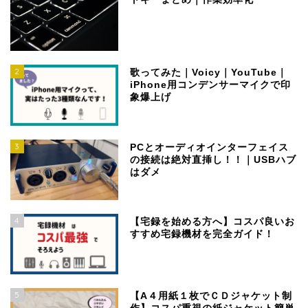
2
歌ってみた｜Voicy｜YouTube｜
iPhone用コンデンサーマイクで印
象爆上げ
3
PCとオーディオインターフェイス
の接続は絶対直挿し！！｜USBハブ
はダメ
4
【宅録を始める方へ】コスパ良いお
すすめ宅録機材を完全ガイド！
5
【A４用紙１枚でＣＤジャケット制