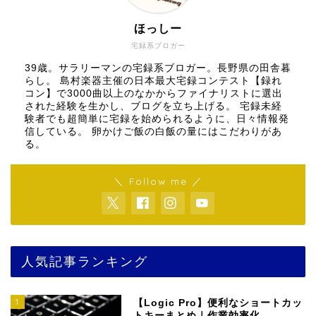
ほっしー
宅録系ブロガー
39歳。サラリーマンの宅録系ブロガー。長野県の田舎暮
らし。 島村楽器主催の日本最大宅録コンテスト【録れ
コン】で3000曲以上のなかからファイナリストに選出
された経験を生かし、ブログを立ち上げる。 宅録未経
験者でも超簡単に宅録を始められるように、日々情報発
信している。 卵かけご飯の白飯の量にはこだわりがあ
る。
＼ Follow me ／
人気記事ランキング
1
【Logic Pro】便利なショートカッ
トキーまとめ｜作業効率化