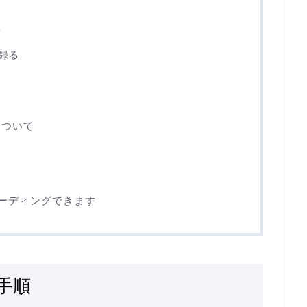
順
で録る
について
レコーディングできます
手順