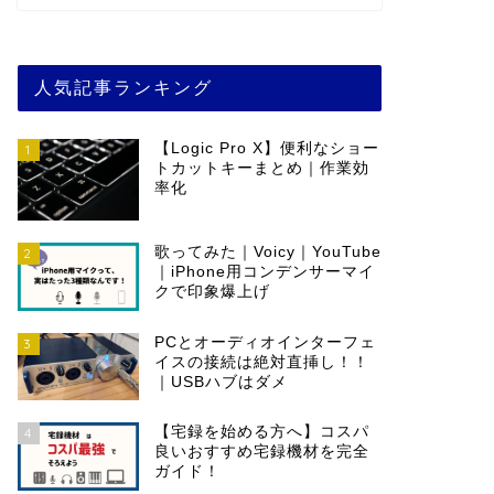
人気記事ランキング
【Logic Pro X】便利なショー
1
トカットキーまとめ｜作業効
率化
歌ってみた｜Voicy｜YouTube
2
｜iPhone用コンデンサーマイ
クで印象爆上げ
PCとオーディオインターフェ
3
イスの接続は絶対直挿し！！
｜USBハブはダメ
【宅録を始める方へ】コスパ
4
良いおすすめ宅録機材を完全
ガイド！