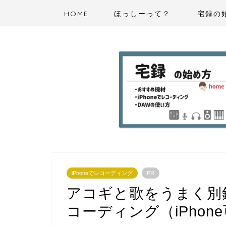
HOME
ほっしーって？
宅録の
iPhoneでレコーディング
PR
アコギと歌をうまく別
コーディング（iPhon