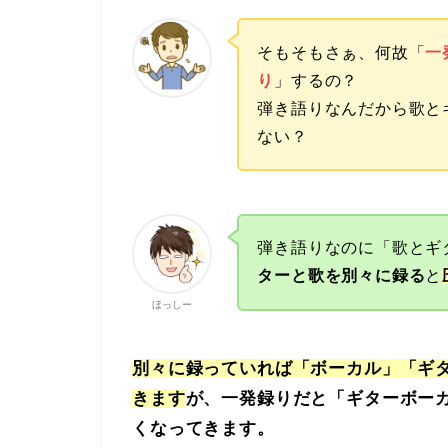
そもそもさぁ、何故「
一
り
」するの？
弾き語りなんだから歌と
ない？
弾き語りなのに「歌とギ
ターと歌を別々に録る
と
ほっしー
別々に録っていれば「ボーカル」「ギ
きます
が、一発録りだと「ギターボー
くなってきます。