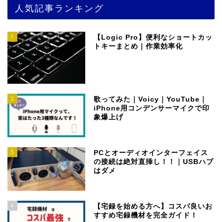
人気記事ランキング
1
【Logic Pro】便利なショートカッ
トキーまとめ｜作業効率化
2
歌ってみた｜Voicy｜YouTube｜
iPhone用コンデンサーマイクで印
象爆上げ
3
PCとオーディオインターフェイス
の接続は絶対直挿し！！｜USBハブ
はダメ
4
【宅録を始める方へ】コスパ良いお
すすめ宅録機材を完全ガイド！