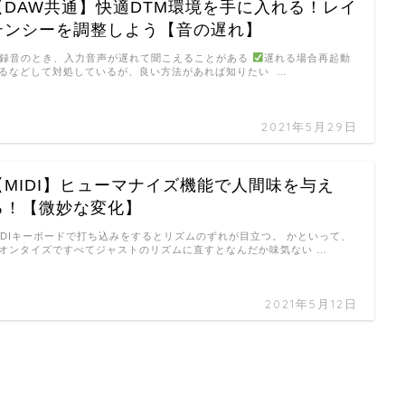
【DAW共通】快適DTM環境を手に入れる！レイ
テンシーを調整しよう【音の遅れ】
録音のとき、入力音声が遅れて聞こえることがある
遅れる場合再起動
るなどして対処しているが、良い方法があれば知りたい …
2021年5月29日
【MIDI】ヒューマナイズ機能で人間味を与え
る！【微妙な変化】
IDIキーボードで打ち込みをするとリズムのずれが目立つ。 かといって、
オンタイズですべてジャストのリズムに直すとなんだか味気ない …
2021年5月12日