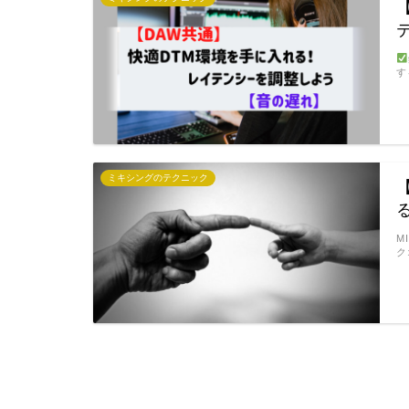
す
ミキシングのテクニック
M
ク