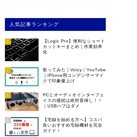
人気記事ランキング
【Logic Pro】便利なショート
1
カットキーまとめ｜作業効率
化
歌ってみた｜Voicy｜YouTube
2
｜iPhone用コンデンサーマイ
クで印象爆上げ
PCとオーディオインターフェ
3
イスの接続は絶対直挿し！！
｜USBハブはダメ
【宅録を始める方へ】コスパ
4
良いおすすめ宅録機材を完全
ガイド！