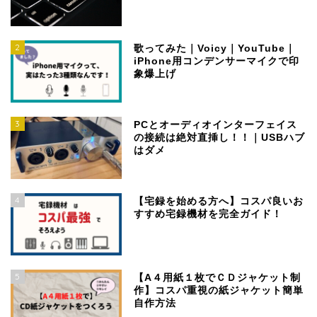
2
歌ってみた｜Voicy｜YouTube｜
iPhone用コンデンサーマイクで印
象爆上げ
3
PCとオーディオインターフェイス
の接続は絶対直挿し！！｜USBハブ
はダメ
4
【宅録を始める方へ】コスパ良いお
すすめ宅録機材を完全ガイド！
5
【A４用紙１枚でＣＤジャケット制
作】コスパ重視の紙ジャケット簡単
自作方法