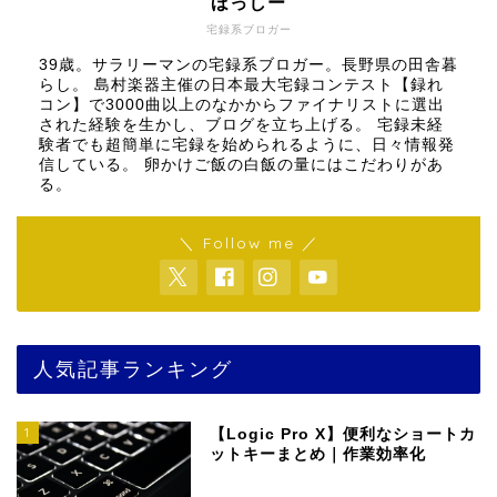
ほっしー
宅録系ブロガー
39歳。サラリーマンの宅録系ブロガー。長野県の田舎暮
らし。 島村楽器主催の日本最大宅録コンテスト【録れ
コン】で3000曲以上のなかからファイナリストに選出
された経験を生かし、ブログを立ち上げる。 宅録未経
験者でも超簡単に宅録を始められるように、日々情報発
信している。 卵かけご飯の白飯の量にはこだわりがあ
る。
＼ Follow me ／
人気記事ランキング
1
【Logic Pro X】便利なショートカ
ットキーまとめ｜作業効率化