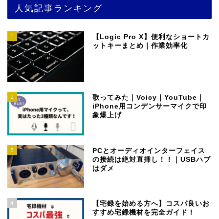
人気記事ランキング
1
【Logic Pro X】便利なショートカ
ットキーまとめ｜作業効率化
2
歌ってみた｜Voicy｜YouTube｜
iPhone用コンデンサーマイクで印
象爆上げ
3
PCとオーディオインターフェイス
の接続は絶対直挿し！！｜USBハブ
はダメ
4
【宅録を始める方へ】コスパ良いお
すすめ宅録機材を完全ガイド！