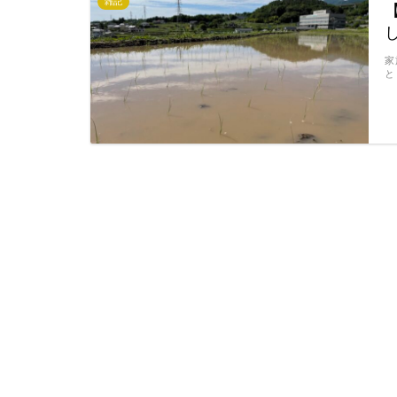
雑記
家
と