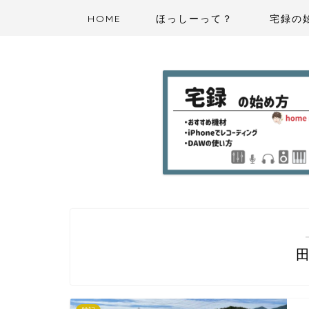
HOME
ほっしーって？
宅録の