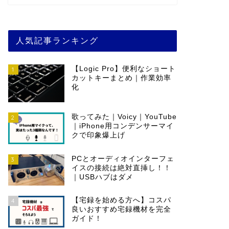
人気記事ランキング
【Logic Pro】便利なショート
1
カットキーまとめ｜作業効率
化
歌ってみた｜Voicy｜YouTube
2
｜iPhone用コンデンサーマイ
クで印象爆上げ
PCとオーディオインターフェ
3
イスの接続は絶対直挿し！！
｜USBハブはダメ
【宅録を始める方へ】コスパ
4
良いおすすめ宅録機材を完全
ガイド！