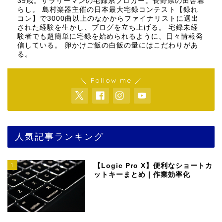
39歳。サラリーマンの宅録系ブロガー。長野県の田舎暮
らし。 島村楽器主催の日本最大宅録コンテスト【録れ
コン】で3000曲以上のなかからファイナリストに選出
された経験を生かし、ブログを立ち上げる。 宅録未経
験者でも超簡単に宅録を始められるように、日々情報発
信している。 卵かけご飯の白飯の量にはこだわりがあ
る。
＼ Follow me ／
人気記事ランキング
1
【Logic Pro X】便利なショートカ
ットキーまとめ｜作業効率化