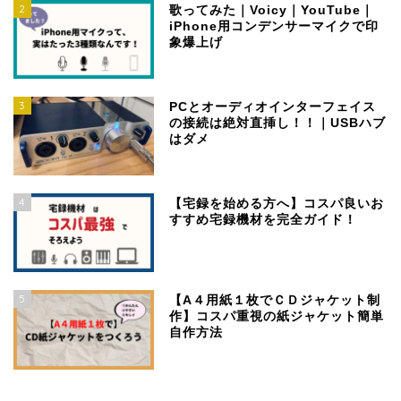
2
歌ってみた｜Voicy｜YouTube｜
iPhone用コンデンサーマイクで印
象爆上げ
3
PCとオーディオインターフェイス
の接続は絶対直挿し！！｜USBハブ
はダメ
4
【宅録を始める方へ】コスパ良いお
すすめ宅録機材を完全ガイド！
5
【A４用紙１枚でＣＤジャケット制
作】コスパ重視の紙ジャケット簡単
自作方法