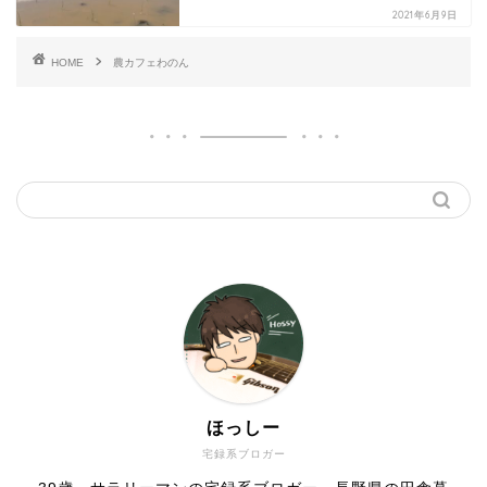
2021年6月9日
HOME
農カフェわのん
ほっしー
宅録系ブロガー