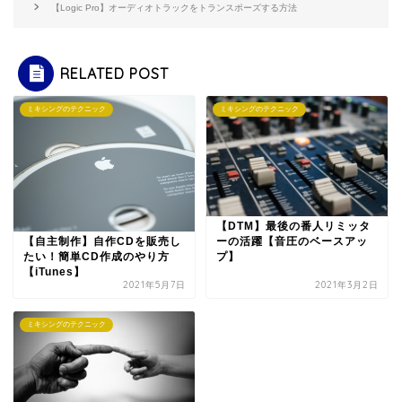
【Logic Pro】オーディオトラックをトランスポーズする方法
RELATED POST
ミキシングのテクニック
ミキシングのテクニック
【DTM】最後の番人リミッタ
【自主制作】自作CDを販売し
ーの活躍【音圧のベースアッ
たい！簡単CD作成のやり方
プ】
【iTunes】
2021年5月7日
2021年3月2日
ミキシングのテクニック