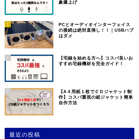
象爆上げ
3
PCとオーディオインターフェイス
の接続は絶対直挿し！！｜USBハブ
はダメ
4
【宅録を始める方へ】コスパ良いお
すすめ宅録機材を完全ガイド！
5
【A４用紙１枚でＣＤジャケット制
作】コスパ重視の紙ジャケット簡単
自作方法
最近の投稿