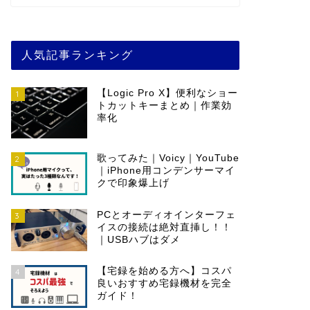
人気記事ランキング
【Logic Pro X】便利なショー
1
トカットキーまとめ｜作業効
率化
歌ってみた｜Voicy｜YouTube
2
｜iPhone用コンデンサーマイ
クで印象爆上げ
PCとオーディオインターフェ
3
イスの接続は絶対直挿し！！
｜USBハブはダメ
【宅録を始める方へ】コスパ
4
良いおすすめ宅録機材を完全
ガイド！