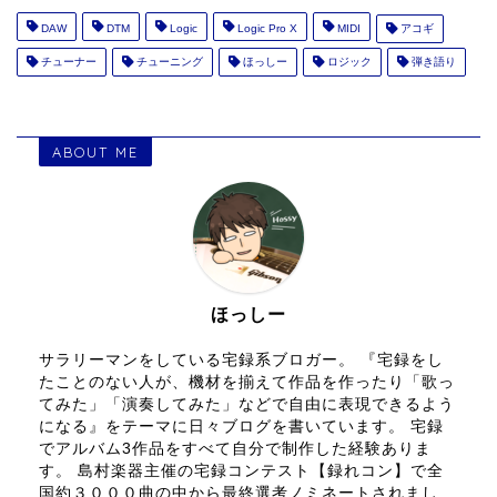
DAW
DTM
Logic
Logic Pro X
MIDI
アコギ
チューナー
チューニング
ほっしー
ロジック
弾き語り
ABOUT ME
ほっしー
サラリーマンをしている宅録系ブロガー。 『宅録をし
たことのない人が、機材を揃えて作品を作ったり「歌っ
てみた」「演奏してみた」などで自由に表現できるよう
になる』をテーマに日々ブログを書いています。 宅録
でアルバム3作品をすべて自分で制作した経験ありま
す。 島村楽器主催の宅録コンテスト【録れコン】で全
国約３０００曲の中から最終選考ノミネートされまし