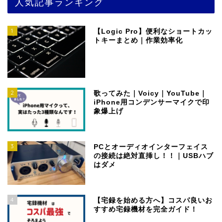
人気記事ランキング
1
【Logic Pro】便利なショートカッ
トキーまとめ｜作業効率化
2
歌ってみた｜Voicy｜YouTube｜
iPhone用コンデンサーマイクで印
象爆上げ
3
PCとオーディオインターフェイス
の接続は絶対直挿し！！｜USBハブ
はダメ
4
【宅録を始める方へ】コスパ良いお
すすめ宅録機材を完全ガイド！