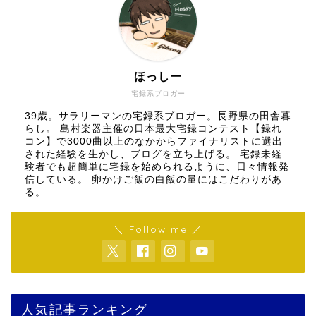
ほっしー
宅録系ブロガー
39歳。サラリーマンの宅録系ブロガー。長野県の田舎暮
らし。 島村楽器主催の日本最大宅録コンテスト【録れ
コン】で3000曲以上のなかからファイナリストに選出
された経験を生かし、ブログを立ち上げる。 宅録未経
験者でも超簡単に宅録を始められるように、日々情報発
信している。 卵かけご飯の白飯の量にはこだわりがあ
る。
＼ Follow me ／
人気記事ランキング