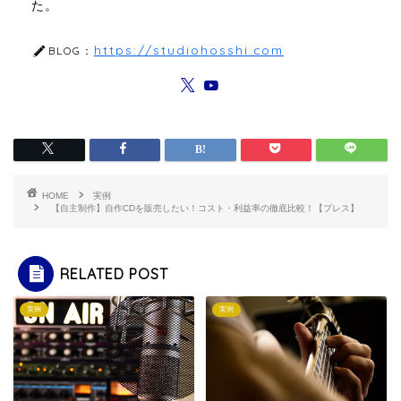
た。
https://studiohosshi.com
BLOG：
HOME
実例
【自主制作】自作CDを販売したい！コスト・利益率の徹底比較！【プレス】
RELATED POST
実例
実例