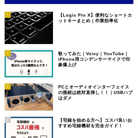
1
【Logic Pro X】便利なショートカ
ットキーまとめ｜作業効率化
2
歌ってみた｜Voicy｜YouTube｜
iPhone用コンデンサーマイクで印
象爆上げ
3
PCとオーディオインターフェイス
の接続は絶対直挿し！！｜USBハブ
はダメ
4
【宅録を始める方へ】コスパ良いお
すすめ宅録機材を完全ガイド！