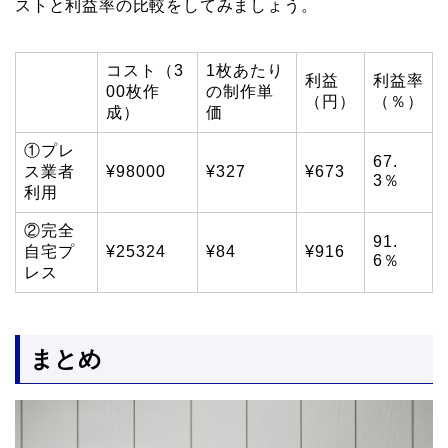
ストと利益率の比較をしてみましょう。
コスト（3
1枚あたり
利益
利益率
00枚作
の制作単
（円）
（％）
成）
価
①プレ
67.
ス業者
¥98000
¥327
¥673
3％
利用
②完全
91.
自宅プ
¥25324
¥84
¥916
6％
レス
まとめ