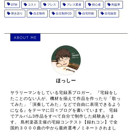
DTM
コスト
プレス
プレス業者
初心者
利益率
弾き語り
自主制作
自主制作CD
自宅印刷
自宅録音
ABOUT ME
ほっしー
サラリーマンをしている宅録系ブロガー。 『宅録をし
たことのない人が、機材を揃えて作品を作ったり「歌っ
てみた」「演奏してみた」などで自由に表現できるよう
になる』をテーマに日々ブログを書いています。 宅録
でアルバム3作品をすべて自分で制作した経験ありま
す。 島村楽器主催の宅録コンテスト【録れコン】で全
国約３０００曲の中から最終選考ノミネートされまし