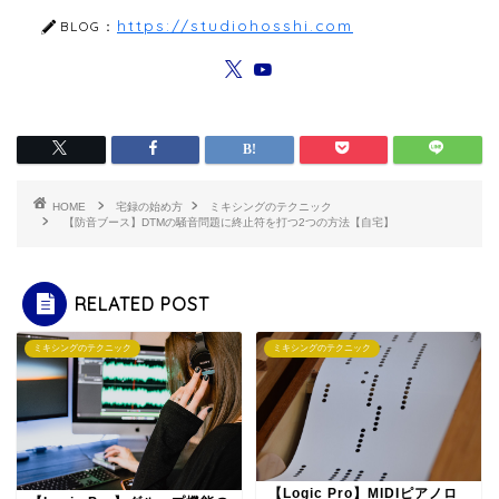
https://studiohosshi.com
BLOG：
HOME
宅録の始め方
ミキシングのテクニック
【防音ブース】DTMの騒音問題に終止符を打つ2つの方法【自宅】
RELATED POST
ミキシングのテクニック
ミキシングのテクニック
【Logic Pro】MIDIピアノロ