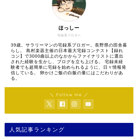
ほっしー
宅録系ブロガー
39歳。サラリーマンの宅録系ブロガー。長野県の田舎暮
らし。 島村楽器主催の日本最大宅録コンテスト【録れ
コン】で3000曲以上のなかからファイナリストに選出
された経験を生かし、ブログを立ち上げる。 宅録未経
験者でも超簡単に宅録を始められるように、日々情報発
信している。 卵かけご飯の白飯の量にはこだわりがあ
る。
＼ Follow me ／
人気記事ランキング