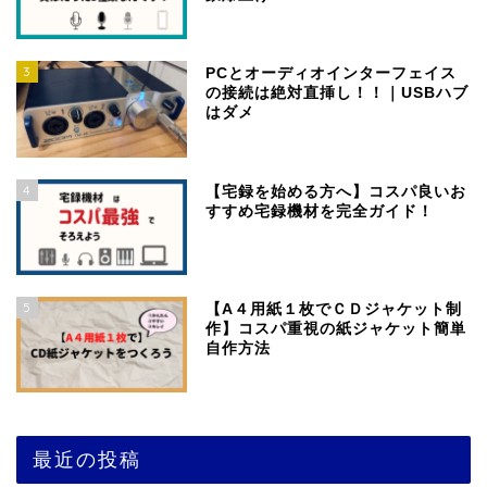
3
PCとオーディオインターフェイス
の接続は絶対直挿し！！｜USBハブ
はダメ
4
【宅録を始める方へ】コスパ良いお
すすめ宅録機材を完全ガイド！
5
【A４用紙１枚でＣＤジャケット制
作】コスパ重視の紙ジャケット簡単
自作方法
最近の投稿