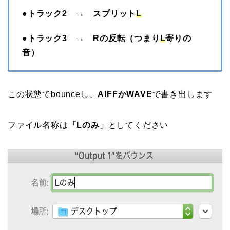
●トラック2 → スプリット
L
●トラック3 → Rの反転（つまり
L
寄りの
音）
この状態で
bounce
し、
AIFFかWAVE
で書き出します
ファイル名称は
「Lのみ」
としてください