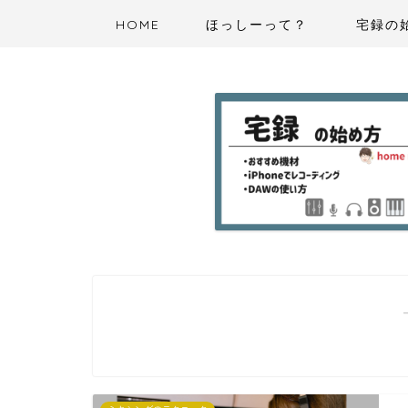
HOME
ほっしーって？
宅録の