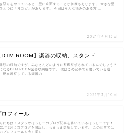
き語りをやっていると、壁に直面することが何度もあります。 大きな壁
ひとつに「耳コピ」があります。 今回はそんな悩みのある方 …
2021年4月13日
【DTM ROOM】楽器の収納、スタンド
器類の収納ですが、みなさんどのように整理整頓されているんでしょう？
になるDTM ROOM楽器収納編です。 僕はこの記事でも書いている通
、現在所有している楽器の …
2021年3月10日
プロフィール
んにちは！スタジオほっしーのブログ記事を書いているほっしーです！
021年2月に当ブログを開設し、ちまちま更新しています。 この記事では
のプロフィールを少し掘り …