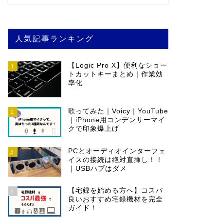
人気記事ランキング
【Logic Pro X】便利なショー
1
トカットキーまとめ｜作業効
率化
歌ってみた｜Voicy｜YouTube
2
｜iPhone用コンデンサーマイ
クで印象爆上げ
PCとオーディオインターフェ
3
イスの接続は絶対直挿し！！
｜USBハブはダメ
【宅録を始める方へ】コスパ
4
良いおすすめ宅録機材を完全
ガイド！