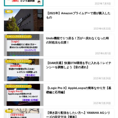
2021年7月9日
雑記
【2021年】Amazonプライムデーで僕が購入した
もの
2021年6月22日
ミキシングのテクニック
Undo機能で１つ戻る！万が一戻れなくなった時
の対処法も伝授！
2021年6月1日
ミキシングのテクニック
【DAW共通】快適DTM環境を手に入れる！レイテ
ンシーを調整しよう【音の遅れ】
2021年5月29日
ミキシングのテクニック
【Logic Pro X】AppleLoopsの簡単なやり方【基
礎編と応用編】
2021年5月29日
実例
【弾き語り配信をしたい方へ】YAMAHA AGシリ
ーズの設定方法【簡単】