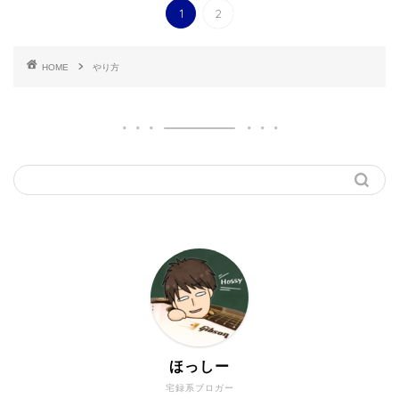
1
2
HOME
やり方
ほっしー
宅録系ブロガー