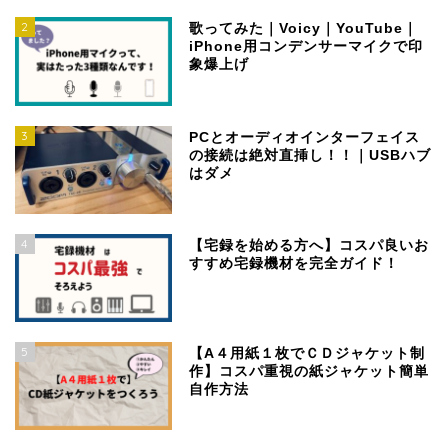
2
歌ってみた｜Voicy｜YouTube｜
iPhone用コンデンサーマイクで印
象爆上げ
3
PCとオーディオインターフェイス
の接続は絶対直挿し！！｜USBハブ
はダメ
4
【宅録を始める方へ】コスパ良いお
すすめ宅録機材を完全ガイド！
5
【A４用紙１枚でＣＤジャケット制
作】コスパ重視の紙ジャケット簡単
自作方法