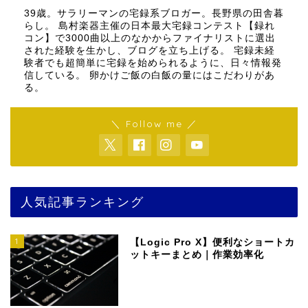
39歳。サラリーマンの宅録系ブロガー。長野県の田舎暮
らし。 島村楽器主催の日本最大宅録コンテスト【録れ
コン】で3000曲以上のなかからファイナリストに選出
された経験を生かし、ブログを立ち上げる。 宅録未経
験者でも超簡単に宅録を始められるように、日々情報発
信している。 卵かけご飯の白飯の量にはこだわりがあ
る。
＼ Follow me ／
人気記事ランキング
1
【Logic Pro X】便利なショートカ
ットキーまとめ｜作業効率化