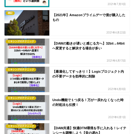
2021年7月9日
雑記
【2021年】Amazonプライムデーで僕が購入した
もの
2021年6月22日
ミキシングのテクニック
【DAWの動きが遅いと感じる方へ】32bit→64bit
へ変更すると解決する場合が多い
2021年6月13日
ミキシングのテクニック
【最適化してすっきり！】Logicプロジェクト内
の不要データを効率的に削除
2021年6月8日
ミキシングのテクニック
Undo機能で１つ戻る！万が一戻れなくなった時
の対処法も伝授！
2021年6月1日
ミキシングのテクニック
【DAW共通】快適DTM環境を手に入れる！レイテ
ンシーを調整しよう【音の遅れ】