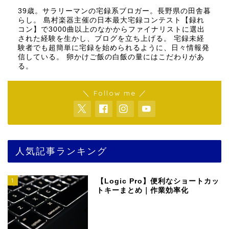
39歳。サラリーマンの宅録系ブロガー。長野県の田舎暮
らし。 島村楽器主催の日本最大宅録コンテスト【録れ
コン】で3000曲以上のなかからファイナリストに選出
された経験を生かし、ブログを立ち上げる。 宅録未経
験者でも超簡単に宅録を始められるように、日々情報発
信している。 卵かけご飯の白飯の量にはこだわりがあ
る。
＼ Follow me ／
人気記事ランキング
1
【Logic Pro】便利なショートカッ
トキーまとめ｜作業効率化