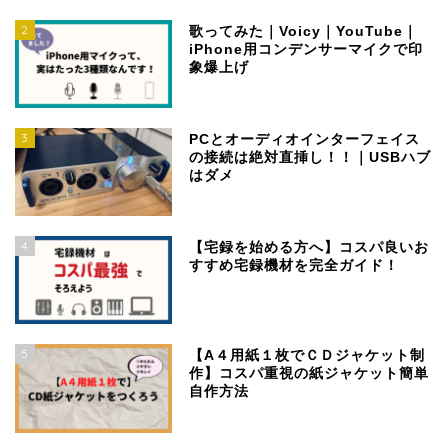
2
歌ってみた｜Voicy｜YouTube｜
iPhone用コンデンサーマイクで印
象爆上げ
3
PCとオーディオインターフェイス
の接続は絶対直挿し！！｜USBハブ
はダメ
4
【宅録を始める方へ】コスパ良いお
すすめ宅録機材を完全ガイド！
5
【A４用紙１枚でＣＤジャケット制
作】コスパ重視の紙ジャケット簡単
自作方法