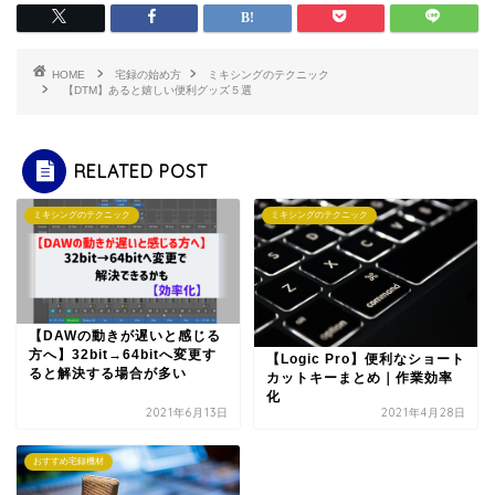
HOME
宅録の始め方
ミキシングのテクニック
【DTM】あると嬉しい便利グッズ５選
RELATED POST
ミキシングのテクニック
ミキシングのテクニック
【DAWの動きが遅いと感じる
方へ】32bit→64bitへ変更す
【Logic Pro】便利なショート
ると解決する場合が多い
カットキーまとめ｜作業効率
化
2021年6月13日
2021年4月28日
おすすめ宅録機材